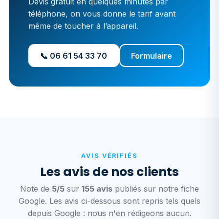
Devis gratuit en quelques minutes par
téléphone, on vous donne le tarif avant
même de toucher à l’appareil.
📞 06 61 54 33 70
Formulaire
AVIS VÉRIFIÉS
Les avis de nos clients
Note de
5/5
sur
155 avis
publiés sur notre fiche
Google. Les avis ci-dessous sont repris tels quels
depuis Google : nous n'en rédigeons aucun.